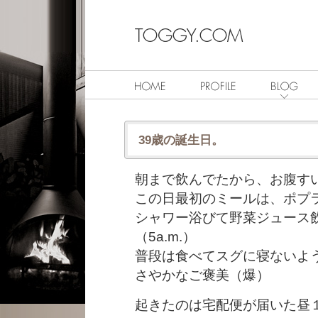
39歳の誕生日。
朝まで飲んでたから、お腹す
この日最初のミールは、ポプ
シャワー浴びて野菜ジュース
（5a.m.）
普段は食べてスグに寝ないよ
さやかなご褒美（爆）
起きたのは宅配便が届いた昼