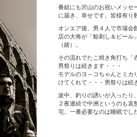
番組にも沢山のお祝いメッセ
に届き、幸せです。皆様有り
オンエア後、男４人で市場会
店の大将が「鯨刺し＆ビール
（嬉）。
その流れでたこ焼き角打ち「
男祭りは続きます・・・
モデルのヨ～コちゃんとミカ
けてくれて・・・男祭りは続
途中、釣りの誘いが入ったり
２夜連続で中洲というのも哀
宅。一番必要なのは睡眠でし