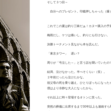
そして３つ目～
自分へのプレゼント。印鑑押しちゃった（爆
これでこの夏は釣り三昧だぁ！カヌー購入の予
梅雨だし、ケツは痛いし、釣りにも行けない。
決勝トーナメント見ながら本を読んだ。
「東京タワー」 遅い？
周りが「号泣した～」と言う話を聞いていたの
結局、泣けなかった。半べそくらい（笑）。
２年前だったら泣けたかな。
祖父母の死を乗り越え、ひとりぼっちになった
僕はより冷静な大人になったから。
それ以上に時々登場するオトンに笑った。
突然の葬儀に出席するまで30年以上も連絡す