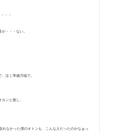
）。。。
算が・・・ない。
で、泣く準備万端で。
オカンと接し、
ら取れなかった僕のオトンも、こんな人だったのかなぁっ