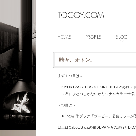
時々、オトン。
まず１つ目は～
KIYOKIBASSTERS X F.KING TOGGYのロッ
世界にひとつしかないオリジナルカラー仕様
２つ目は～
1OZの新作プラグ「ブービー」若葉カラーが
以上はGabott Bros.の弟DEPPからの遅れたB.