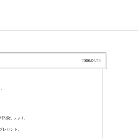
2006/06/25
ド。
。
季節感たっぷり。
D.プレゼント。