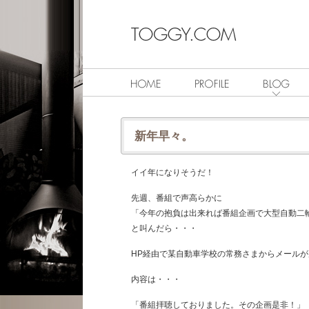
新年早々。
イイ年になりそうだ！
先週、番組で声高らかに
「今年の抱負は出来れば番組企画で大型自動二
と叫んだら・・・
HP経由で某自動車学校の常務さまからメール
内容は・・・
「番組拝聴しておりました。その企画是非！」