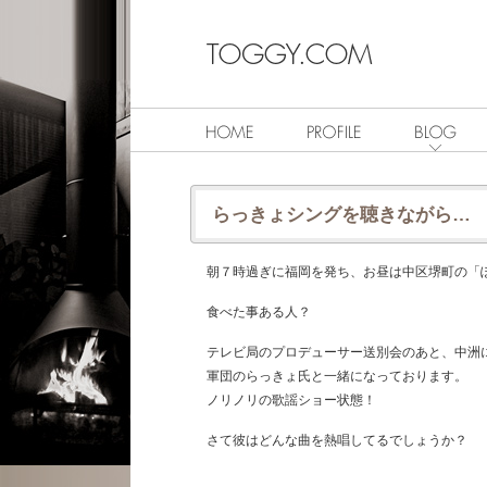
らっきょシングを聴きながら…
朝７時過ぎに福岡を発ち、お昼は中区堺町の「
食べた事ある人？
テレビ局のプロデューサー送別会のあと、中洲
軍団のらっきょ氏と一緒になっております。
ノリノリの歌謡ショー状態！
さて彼はどんな曲を熱唱してるでしょうか？