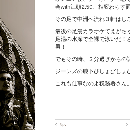
会with江頭2:50。相変わら
その足で中洲へ流れ３軒はし
最後の足湯カラオケでえがち
足湯の水深で全裸で泳いだ！
男！
でもその時、２分過ぎからの記
ジーンズの膝下びしょびしょ
これも仕事なのよ税務署さん
前へ