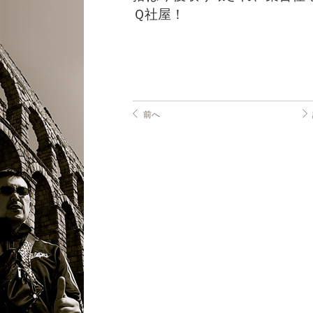
Ｑ社屋！
前へ