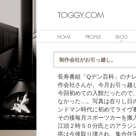
制作会社がお引っ越し。
長寿番組「Qデン百科」のナ
作会社さんが、今月お引っ越
今回初めての入館だったので
なかった…。写真は在りし日
ンドマン時代に初めてライヴ番
その後毎月スポーツカーを搬
江頭２時５０分氏とのアラジ
搭は今後取り壊され、集合住