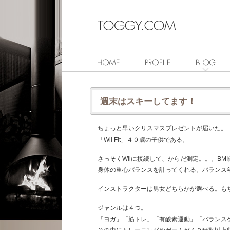
週末はスキーしてます！
ちょっと早いクリスマスプレゼントが届いた。
「Wii Fit」４０歳の子供である。
さっそくWiiに接続して、からだ測定。。。BM
身体の重心バランスを計ってくれる。バランス
インストラクターは男女どちらかが選べる。も
ジャンルは４つ。
「ヨガ」「筋トレ」「有酸素運動」「バランス