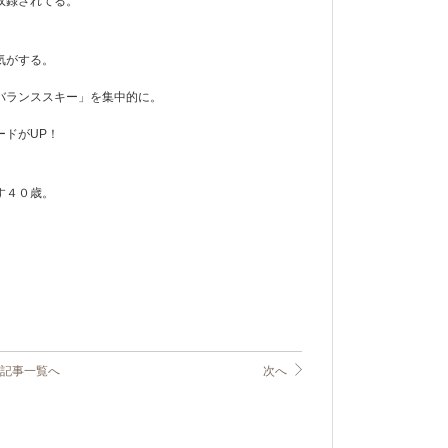
収録されてる。
気がする。
バランススキー」を集中的に。
ードがUP！
す４０歳。
記事一覧へ
次へ