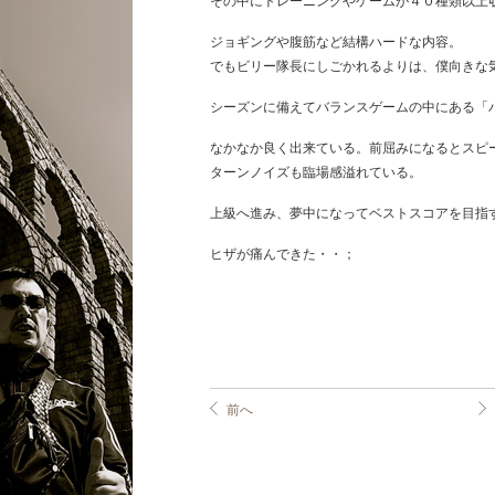
その中にトレーニングやゲームが４０種類以上
ジョギングや腹筋など結構ハードな内容。
でもビリー隊長にしごかれるよりは、僕向きな
シーズンに備えてバランスゲームの中にある「
なかなか良く出来ている。前屈みになるとスピ
ターンノイズも臨場感溢れている。
上級へ進み、夢中になってベストスコアを目指
ヒザが痛んできた・・；
前へ