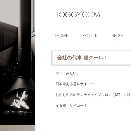
会社の代車 超クール！
カートみたい。
日本車ある意味サイコー。
しかし中古のランチャ・イプシロン（MT）に
イタ車 サイコー！