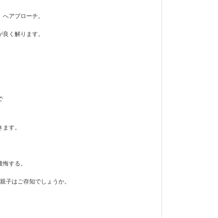
」へアプローチ。
が良く解ります。
で
きます。
後悔する。
の親子はご存知でしょうか。