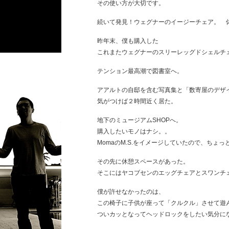
その使い方が大切です。
続いて発見！ウェグナーのイージーチェア。 
昨年末、僕も購入した
これまたウェグナーのスリーレッグドシェルチ
テンション最高潮で図書室へ。
アアルトの自邸を含む写真集と「数寄屋のデザ
気がつけば２時間近く居た。
地下のミュージアムSHOPへ。
購入したいモノはナシ。。
MomaのM.S.をイメージしていたので、ちょっ
その先に休憩スペースがあった。
そこにはヤコブセンのエッグチェアとスワンチ
僕が許せなかったのは、
この椅子に子供が座って「クルクル」させて遊
ついカッとなってヘッドロックをしたい気分に