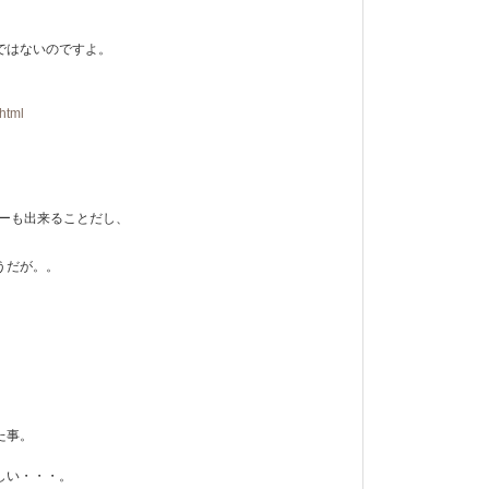
ではないのですよ。
html
ワーも出来ることだし、
うだが。。
。
た事。
しい・・・。