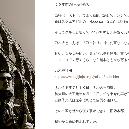
２０年前の記憶が蘇る。
当時は「天下一」でよく昼飯（決してランチで
夜はスクエアビルの「Nepenta」なんかに訳
そしてグルっと廻ってSonyMusicビルがある
乃木坂といえば、「乃木神社に行った事ないな
良い。なかなか良い。展示室も無料開放。書も
ミッドタウン行くくらいなら是非とも立ち寄る
乃木神社HP
http://www.nogijinja.or.jp/yuisho/main.html
明治４５年７月３０日、明治天皇崩御。
御大葬の大正元年９月１３日、棺を乗せた車が
と静子夫人は先帝に殉じて自刃を遂げた。
その自室も外から覗く事ができる「旧乃木邸」
穏やかな光に包まれていた。