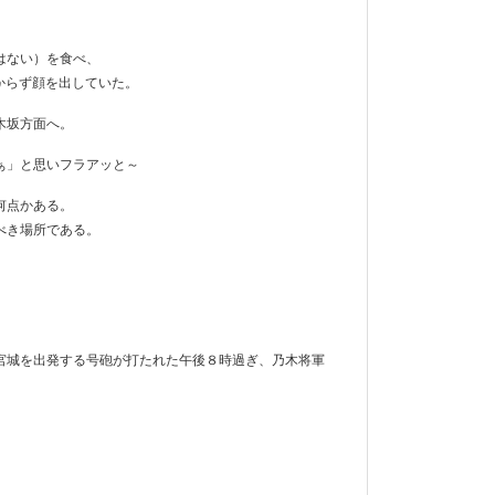
はない）を食べ、
わからず顔を出していた。
乃木坂方面へ。
ぁ」と思いフラアッと～
何点かある。
べき場所である。
宮城を出発する号砲が打たれた午後８時過ぎ、乃木将軍