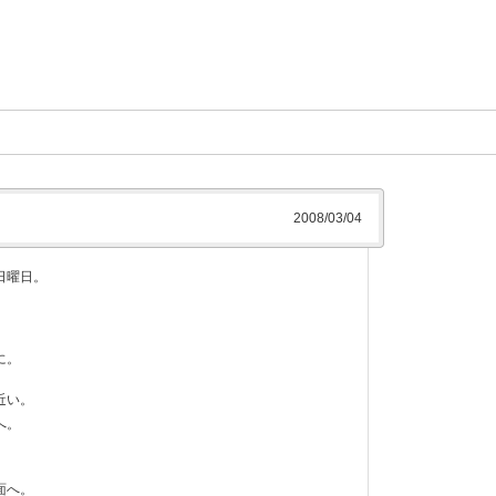
2008/03/04
日曜日。
に。
近い。
へ。
面へ。