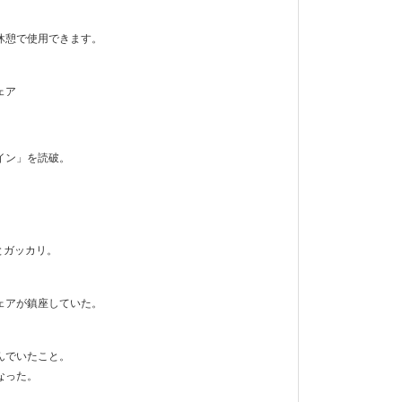
休憩で使用できます。
ェア
イン」を読破。
とガッカリ。
ェアが鎮座していた。
んでいたこと。
なった。