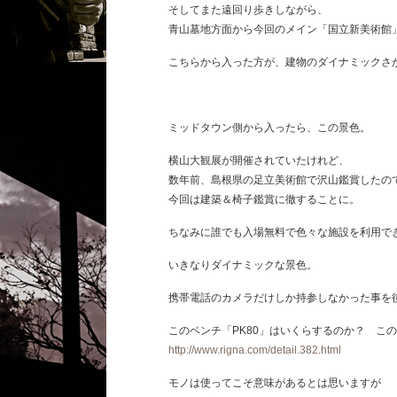
そしてまた遠回り歩きしながら、
青山墓地方面から今回のメイン「国立新美術館
こちらから入った方が、建物のダイナミックさ
ミッドタウン側から入ったら、この景色。
横山大観展が開催されていたけれど、
数年前、島根県の足立美術館で沢山鑑賞したの
今回は建築＆椅子鑑賞に徹することに。
ちなみに誰でも入場無料で色々な施設を利用で
いきなりダイナミックな景色。
携帯電話のカメラだけしか持参しなかった事を
このベンチ「PK80」はいくらするのか？ こ
http://www.rigna.com/detail.382.html
モノは使ってこそ意味があるとは思いますが