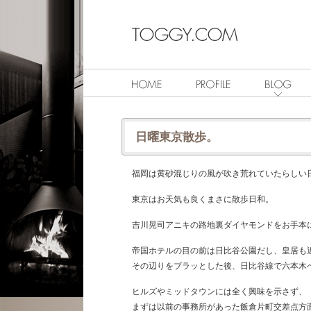
日曜東京散歩。
福岡は黄砂混じりの風が吹き荒れていたらしい
東京はお天気も良くまさに散歩日和。
吉川晃司アニキの路地裏ダイヤモンドをお手本
帝国ホテルの目の前は日比谷公園だし、皇居も
その辺りをブラッとした後、日比谷線で六本木
ヒルズやミッドタウンには全く興味を示さず、
まずは以前の事務所があった飯倉片町交差点方