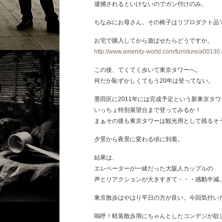
逮捕されるといけないのでガン付けのみ。
ちなみにお母さん。その椅子はリプロダクト品
お宅で購入してから遊ばせたらどうですか。
http://www.amenity-world.com/furniture/a00130.
この後、てくてく歩いて東京タワーへ。
何だか恥ずかしくてもう20年は登ってない。
墨田区に2011年には完成予定という新東京タ
いっちょ特別展望台まで登ってみるか！
まぁその後も東京タワーは観光用として残るそ
夕景から夜景に変わる頃に到着。
結果は、
エレベーターが一緒だった大阪人カップルの
声とリアクションが大きすぎて・・・感動半減
東京散歩はやはり平日の方が良い。今回気付い
嗚呼！軽装散歩用にちゃんとしたコンデジが欲