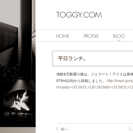
平日ランチ。
海鮮&天麩羅の後は、ジェラート！アイスは身体に良い説。
876m以内)から投稿しました。
http://maps.go
hl=ja&q=+33.5825,+130.3829&ll=+33.5825,+
前へ