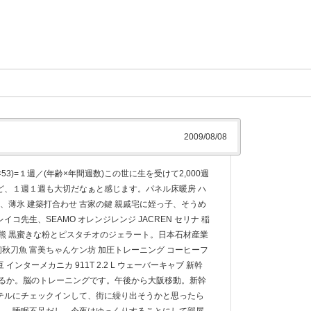
2009/08/08
3)=１週／(年齢×年間週数)この世に生を受けて2,000週
ど、１週１週も大切だなぁと感じます。パネル床暖房 ハ
、薄氷 建築打合わせ 古家の鍵 親戚宅に姪っ子、そうめ
イコ先生、SEAMO オレンジレンジ JACREN セリナ 稲
熊 黒蜜きな粉とピスタチオのジェラート。日本石材産業
初秋刀魚 富美ちゃんケン坊 加圧トレーニング コーヒーフ
インターメカニカ 911T 2.2 L ウェーバーキャブ 新幹
来るか。脳のトレーニングです。午後から大阪移動。新幹
テルにチェックインして、街に繰り出そうかと思ったら