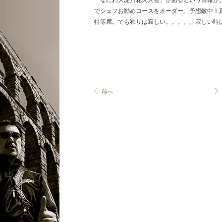
「なにわ大淀川花火大会」があるという情報が
でシェフお勧めコースをオーダー。予想敵中！
特等席。でも独りは寂しい。。。。。寂しい時は寝ます。 P
前へ