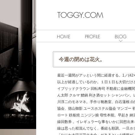
今週の閉めは花火。
最近一週間がアッという間に経過する。1／(42×5
以上が経過しているのか。１日１日も大切だけ
イブリッドクラウン 回転寿司 不動産に金融機関
ん太郎 クルマ 鱧鍋 利き酒セット シャンパン。レ
川淳二のモネマネ。手作り靴教室、白石蓮根 白
協会、徳山御影 ユースホステル協会 マンゴー 
ロート 鉄板焼 ニンジン娘 母性本能。早起き 納豆 
線回数券 。イレギュラーな事をいかに回想出
線は思った程混んでなく、番組も順調。一旦ホ