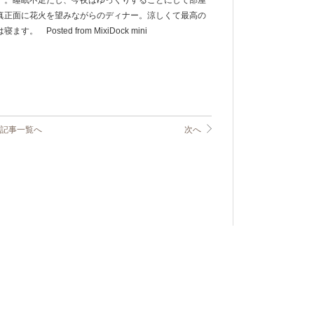
。。睡眠不足だし、今夜はゆっくりすることにして部屋
真正面に花火を望みながらのディナー。涼しくて最高の
osted from MixiDock mini
記事一覧へ
次へ