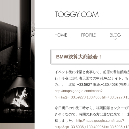
BMW決算大商談会！
イベント後に棟梁と食事して、前原の醤油醸造所
行！今夜は歩行者天国での中洲JAZZナイト。
み…。 北緯: +33.5927 東経:+130.4068 (
http://maps.google.com/maps?
hl=ja&q=+33.5927,+130.4068&ll=+33.5927,+
今日明日の午後二時から、福岡国際センターで
きそうなので、時間のある方は遊びに来て！ 北緯: +33
稿しました。
http://maps.google.com/maps?
hl=ja&q=+33.6036,+130.4009&ll=+33.6036,+