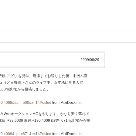
2009/08/29
跡 アグリ を見学。唐津までお送りした後、中洲へ直
ちょうど日野皓正さんのライブ中。近年稀に見る人混
誤差: 500m以内)から投稿しました。
130.4068&spn=500&z=14Posted
from MixiDock mini
BMWのオークションMCをやります。かなり安く落札で
.6036 東経:+130.4009 (誤差: 671m以内)から投
130.4009&spn=671&z=14Posted
from MixiDock mini