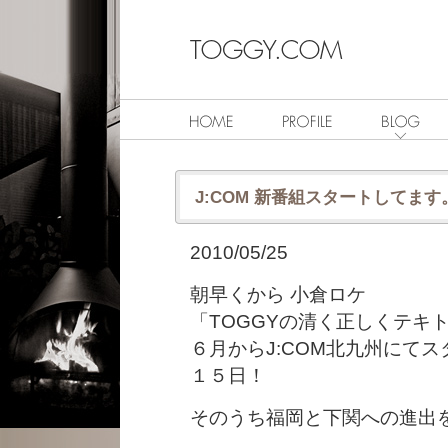
J:COM 新番組スタートしてます
2010/05/25
朝早くから 小倉ロケ
「TOGGYの清く正しくテキ
６月からJ:COM北九州にて
１５日！
そのうち福岡と下関への進出