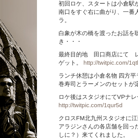
初回ロケ、スタートは小倉駅
南口をすぐ右に曲がり、一番
ラ。
白象が木の橋を渡ったお話を
き・・・
最終目的地 田口商店にて レ
ゲット。
http://twitpic.com/1q
ランチ休憩は小倉名物 四方平
巻寿司とラーメンのセットが
ロケ後はスタジオにてVPナレー
http://twitpic.com/1qur5d
クロスFM北九州スタジオに江頭
アラジンさんの各店舗を回っ
しに？）来てくれました。