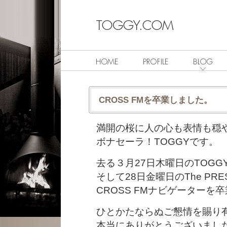
CROSS FMを卒業しました。
満開の桜に人の心も表情も穏
ボナセーラ！TOGGYです。
去る３月27日木曜日のTOGGY’s 
そして28日金曜日のThe PR
CROSS FMナビゲーターを
ひとかたならぬご懇情を賜り
本当にありがとうございまし