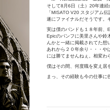
そして8月6日（土）20年連
「MISATO V20 スタジアム
遂にファイナルだそうです。
実は僕のバンドも１８年前、Ep
Epicのパンフに美里さんや鈴
んかと一緒に掲載されてた想
あれから２０年余り・・・や
には勝てませんねぇ。相変わ
僕はその間、何度職を変え居
まっ、その経験も今の仕事に