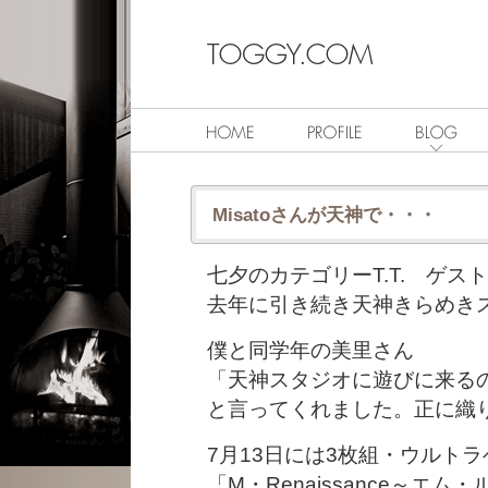
Misatoさんが天神で・・・
七夕のカテゴリーT.T. ゲス
去年に引き続き天神きらめき
僕と同学年の美里さん
「天神スタジオに遊びに来る
と言ってくれました。正に織
7月13日には3枚組・ウルト
「M・Renaissance～エ