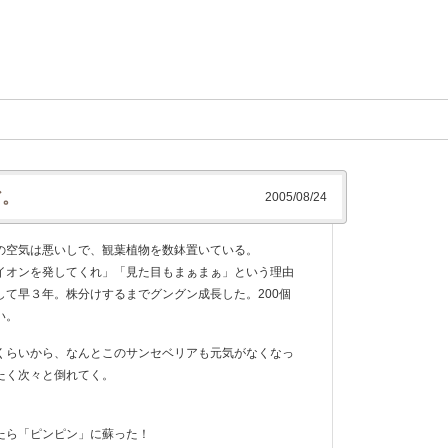
ア。
2005/08/24
の空気は悪いしで、観葉植物を数鉢置いている。
イオンを発してくれ」「見た目もまぁまぁ」という理由
て早３年。株分けするまでグングン成長した。200個
い。
くらいから、なんとこのサンセベリアも元気がなくなっ
たく次々と倒れてく。
たら「ピンピン」に蘇った！