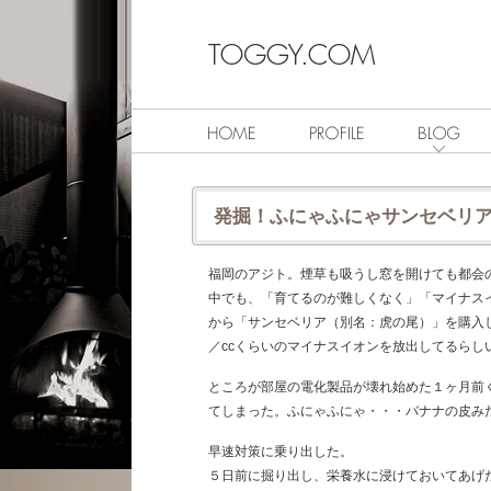
発掘！ふにゃふにゃサンセベリ
福岡のアジト。煙草も吸うし窓を開けても都会
中でも、「育てるのが難しくなく」「マイナス
から「サンセベリア（別名：虎の尾）」を購入し
／ccくらいのマイナスイオンを放出してるらし
ところが部屋の電化製品が壊れ始めた１ヶ月前
てしまった。ふにゃふにゃ・・・バナナの皮み
早速対策に乗り出した。
５日前に掘り出し、栄養水に浸けておいてあげ