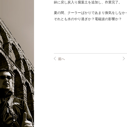
鉢に戻し炭入り腐葉土を追加し、作業完了。
夏の間、クーラーばかりであまり換気をしなか
それとも水のやり過ぎか？電磁波の影響か？
前へ