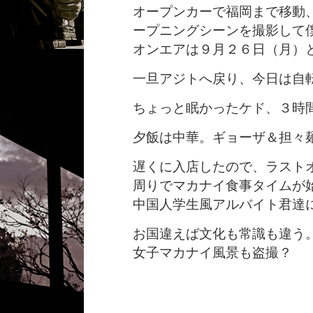
オープンカーで福岡まで移動
ープニングシーンを撮影して
オンエアは９月２６日（月）
一旦アジトへ戻り、今日は自
ちょっと眠かったケド、３時
夕飯は中華。ギョーザ＆担々
遅くに入店したので、ラスト
周りでマカナイ食事タイムが
中国人学生風アルバイト君達
お国違えば文化も常識も違う
女子マカナイ風景も盗撮？