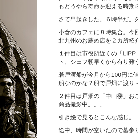
もどうやら寿命を迎える時期
さて早起きした。６時半だ。
小倉のカフェに８時集合。今
北九州のお薦め店を２カ所紹
１件目は市役所近くの「LIP
ト。シェフ朝早くから有り難
若戸渡船が今月から100円に
船なのかな？船で戸畑に渡り
２件目は戸畑の「中山楼」お
商品撮影中。。。
引き絵で見るとこんな感じ。
途中、時間が空いたので墓参