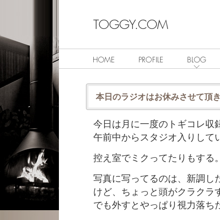
本日のラジオはお休みさせて頂きます
今日は月に一度のトギコレ収
午前中からスタジオ入りして
控え室でミクってたりもする
写真に写ってるのは、新調し
けど、ちょっと頭がクラクラ
でも外すとやっぱり視力落ち