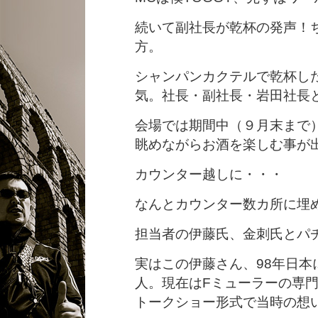
続いて副社長が乾杯の発声！
方。
シャンパンカクテルで乾杯し
気。社長・副社長・岩田社長
会場では期間中（９月末まで）Be
眺めながらお酒を楽しむ事が
カウンター越しに・・・
なんとカウンター数カ所に埋
担当者の伊藤氏、金刺氏とパ
実はこの伊藤さん、98年日
人。現在はFミューラーの専
トークショー形式で当時の想