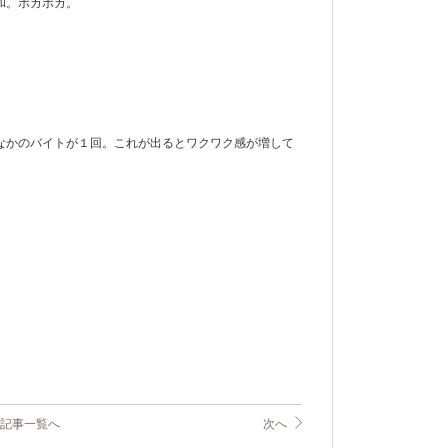
和。ポカポカ。
。
なかのバイトが１回。これが出るとワクワク感が増して
。
記事一覧へ
次へ