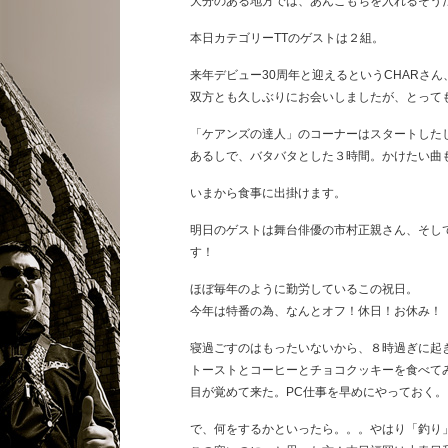
大分のある地方では、あんこもちを入れるそう
本日カテゴリーTTのゲストは２組。
来年デビュー30周年と迎えるというCHARさ
双方とも久しぶりにお会いしましたが、とって
「ケアンズの達人」のコーナーはスタートした
あるしで、バタバタとした３時間。かけたい曲
いまから食事に出掛けます。
明日のゲストは舞台俳優の市村正親さん、そして「
す！
ほぼ毎年のように勤労しているこの祝日。
今年は特番の為、なんとオフ！休日！お休み！
寝過ごすのはもったいないから、８時過ぎに起
トーストとコーヒーとチョコクッキーを食べて
目が覚めて来た。PC仕事を早めにやっておく。
で、何をするかといったら。。。やはり「釣り