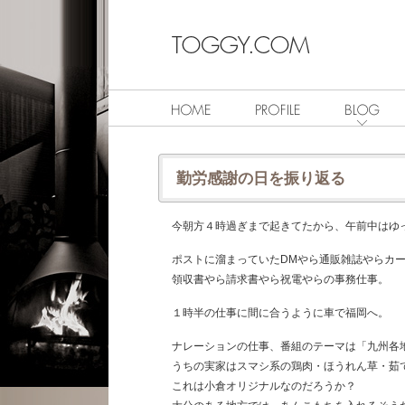
勤労感謝の日を振り返る
今朝方４時過ぎまで起きてたから、午前中はゆっ
ポストに溜まっていたDMやら通販雑誌やらカ
領収書やら請求書やら祝電やらの事務仕事。
１時半の仕事に間に合うように車で福岡へ。
ナレーションの仕事、番組のテーマは「九州各
うちの実家はスマシ系の鶏肉・ほうれん草・茹
これは小倉オリジナルなのだろうか？