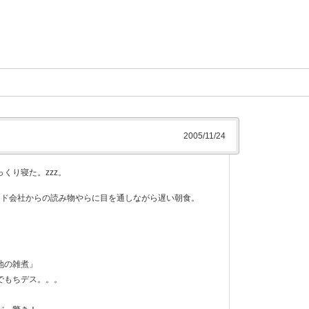
2005/11/24
くり寝た。zzz。
ード会社からの読み物やらに目を通しながら遅い朝食。
地の雑煮」
でもちデス。。。