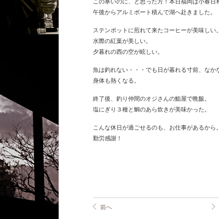
この寒いのに、と思った方！本日福岡は小春日
午後からアルミボート積んで湖へ赴きました。
ステンポットに煎れて来たコーヒーが美味しい
水際の紅葉が美しい。
夕暮れの西の空が眩しい。
魚は釣れない・・・でも日が暮れる寸前、なか
身体も熱くなる。
終了後、釣り仲間のオジさんの鮨屋で晩飯。
塩にぎり３種と鯛のあら炊きが美味かった。
こんな休日が過ごせるのも、お仕事があるから
勤労感謝！
前へ