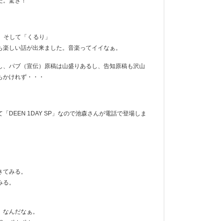
だ。驚き！
ん、そして「くるり」
も楽しい話が出来ました。音楽ってイイなぁ。
し、パブ（宣伝）原稿は山盛りあるし、告知原稿も沢山
もかけれず・・・
DEEN 1DAY SP」なので池森さんが電話で登場しま
きてみる。
みる。
」なんだなぁ。