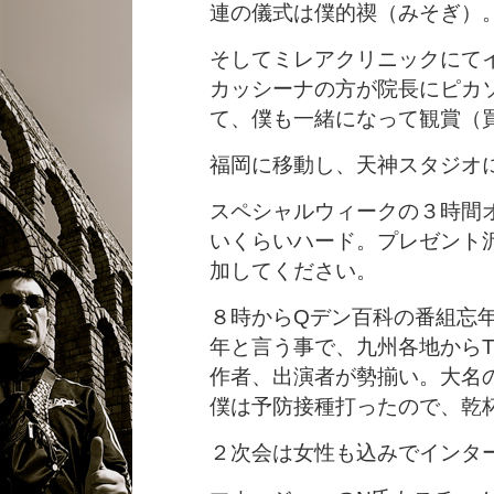
連の儀式は僕的禊（みそぎ）
そしてミレアクリニックにて
カッシーナの方が院長にピカ
て、僕も一緒になって観賞（
福岡に移動し、天神スタジオ
スペシャルウィークの３時間
いくらいハード。プレゼント
加してください。
８時からQデン百科の番組忘
年と言う事で、九州各地から
作者、出演者が勢揃い。大名
僕は予防接種打ったので、乾
２次会は女性も込みでインタ