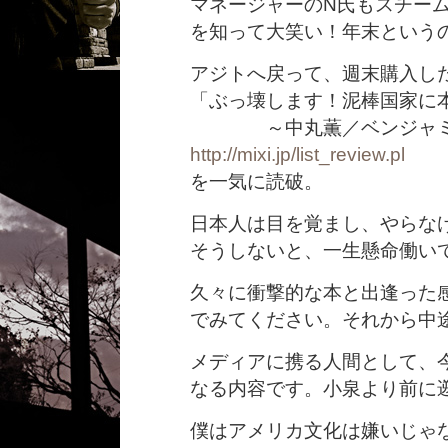
マネージャーのN氏もスチー
を知って大笑い！年末という
アジトへ戻って、週末購入し
「ぶっ壊します！泥棒国家に
～中丸薫／ベンジャミン
http://mixi.jp/list_review.pl
を一気に読破。
日本人は目を覚まし、やらな
そうしないと、一生懸命働い
久々に衝撃的な本と出逢った
でみてください。それから中
メディアに携る人間として、
なる内容です。小泉より前に
僕はアメリカ文化は嫌いじゃ