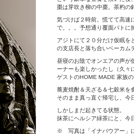
棗は芽吹き柳の中棗。茶杓の
気づけば２時前。慌てて高速
で。。。予想通り覆面パトに
アジトにて２０分だけ仮眠を
の支店長と落ち合いベーカム
昼寝のお陰でオンエアの声が
ーナーも楽しかったし（久々
ゲストのHOME MADE 家
蕎麦焼酎＆天ざる＆七穀米を
そのまま真っ直ぐ帰宅し、今
しかしまだ起きてる状態。
抹茶にヘルシア緑茶にと、今
※ 写真は「イナバウアー」