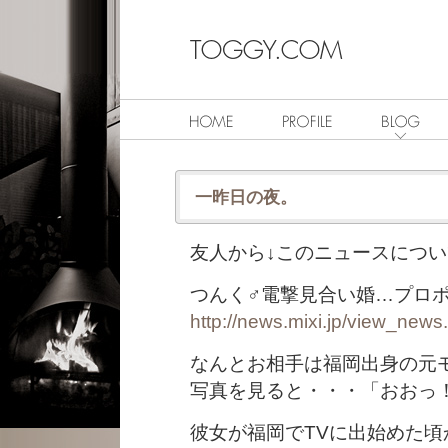
一昨日の夜。
友人から↓このニュースにつ
つんく♂電撃見合い婚…プロ
http://news.mixi.jp/view_new
なんとお相手は福岡出身の元
写真を見ると・・・「おおっ
彼女が福岡でTVに出始めた