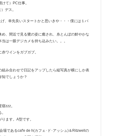
開けて）PC仕事。
む）デス。
上げ、幸先良いスタートかと思いきや・・・僕には１バ
休め、間近で見る鷺の姿に癒され、糸とんぼの鮮やかな
本当は一眼デジカメを持ち込みたい。。。
に赤ワインをガブガブ。
afariの組み合わせで日記をアップしたら縦写真が横にしか表
存知でしょうか？
寝zzz。
る。
がります。A型です。
caf'e de h(カフェ･ド･アッシュ)＆Ritzwellの