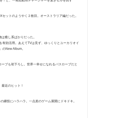
吹を！と、一発始動用チャージャーを繋ぎセルを回す
OXセットのようやく２枚目。オーストラリア編だった。
物は癒し系ばかりだった。
イトを有効活用。あえてTVは見ず、ゆっくりとユーカリオイ
New Album。
クバスローブも初下ろし。世界一幸せになれるバスローブだと
。最近のヒット！
手の継投にハラハラ。一点差のゲーム展開にドキドキ。