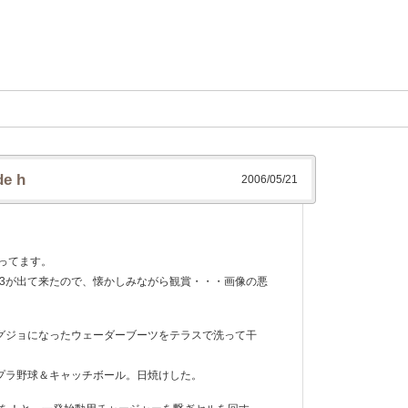
e h
2006/05/21
ってます。
.2.3が出て来たので、懐かしみながら観賞・・・画像の悪
グジョになったウェーダーブーツをテラスで洗って干
プラ野球＆キャッチボール。日焼けした。