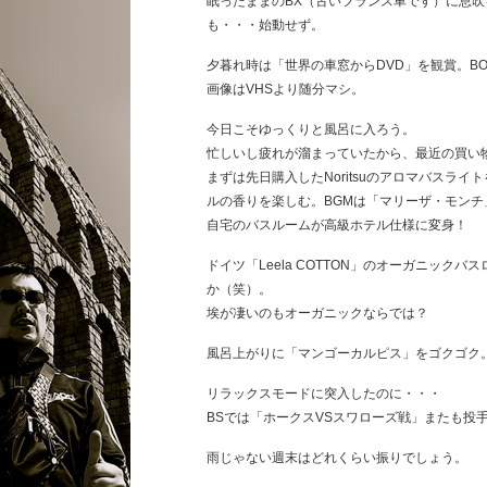
眠ったままのBX（古いフランス車です）に息
も・・・始動せず。
夕暮れ時は「世界の車窓からDVD」を観賞。B
画像はVHSより随分マシ。
今日こそゆっくりと風呂に入ろう。
忙しいし疲れが溜まっていたから、最近の買い
まずは先日購入したNoritsuのアロマバスラ
ルの香りを楽しむ。BGMは「マリーザ・モンチ」の
自宅のバスルームが高級ホテル仕様に変身！
ドイツ「Leela COTTON」のオーガニッ
か（笑）。
埃が凄いのもオーガニックならでは？
風呂上がりに「マンゴーカルピス」をゴクゴク
リラックスモードに突入したのに・・・
BSでは「ホークスVSスワローズ戦」またも投
雨じゃない週末はどれくらい振りでしょう。