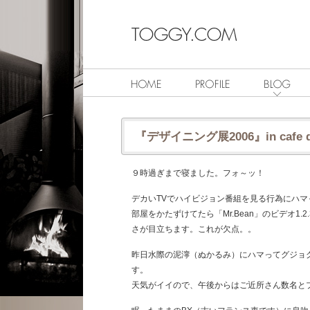
『デザイニング展2006』in cafe d
９時過ぎまで寝ました。フォ～ッ！
デカいTVでハイビジョン番組を見る行為にハマ
部屋をかたずけてたら「Mr.Bean」のビデオ1
さが目立ちます。これが欠点。。
昨日水際の泥濘（ぬかるみ）にハマってグジョ
す。
天気がイイので、午後からはご近所さん数名と