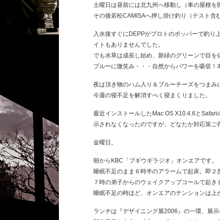
土曜日は昼前には北九州へ移動し（車の屋根を
その後若松CAMISAへ押し掛け釣り（テスト含
入水後すぐにDEPPがプロトのポッパーで釣り
イトもありませんでした。
でも水草は成長し始め、新緑のグリーンで目を
ブルーに微笑み・・・自然からパワーを吸収！
夜は頂き物のハム入り＆ブルーチーズをつまみ
今週の寝不足を解消すべく寝まくりました。
最近インストールしたMac OS X10.4.6とS
示されなくなったのですが、どなたか対応策ご
金曜日。
朝からKBC「ブギウギラジオ」オンエアです。
睡眠不足のまま６時半のアラームで起床。即２度
７時の弟子からのウェイクアップコールで起き
睡眠不足の時ほど、オンエアのテンションは上
ランチは『デザイニング展2006』の一環、展示会場である