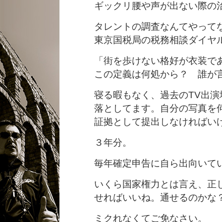
ギックリ腰や声が出ない際の
タレントの調査なんてやって
東京国税局の税務相談ダイヤ
「街を歩けない格好が衣装で
この定義は何処から？ 誰が
寝る暇もなく、過去のTV出演
落としてます。自分の写真を
証拠として提出しなければい
３年分。
毎年確定申告に自ら出向いて
いくら国家権力とは言え、正
せればいいね。通せるのかな
ミクれなくてご免なさい。