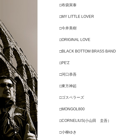
□布袋寅泰
□MY LITTLE LOVER
□今井美樹
□ORIGINAL LOVE
□BLACK BOTTOM BRASS BAND
□PE'Z
□河口恭吾
□東方神起
□ゴスペラーズ
□MONGOL800
□CORNELIUS(小山田 圭吾）
□小柳ゆき