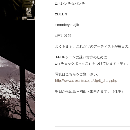
□ハレンチ☆パンチ
□DEEN
□monkey majik
□吉井和哉
よくもまぁ、これだけのアーティストが毎日の
J-POPシーンに疎い貴方のために
□（チェックボックス）をつけています（笑）
写真はこちらをご覧下さい。
http://www.crossfm.co.jp/clg/tt_diary.php
明日から広島～岡山へ出向きます。（仕事）