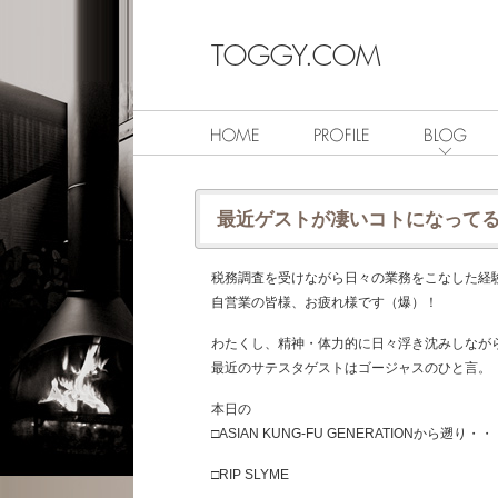
最近ゲストが凄いコトになって
税務調査を受けながら日々の業務をこなした経
自営業の皆様、お疲れ様です（爆）！
わたくし、精神・体力的に日々浮き沈みしなが
最近のサテスタゲストはゴージャスのひと言。
本日の
□ASIAN KUNG-FU GENERATIONから遡り・・
□RIP SLYME