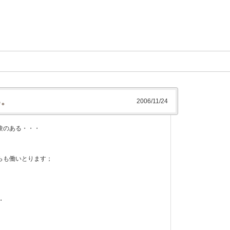
る。
2006/11/24
験のある・・・
らも働いとります；
・