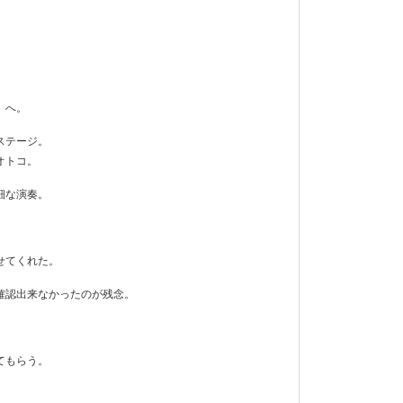
」へ。
ステージ。
オトコ。
細な演奏。
せてくれた。
確認出来なかったのが残念。
てもらう。
。