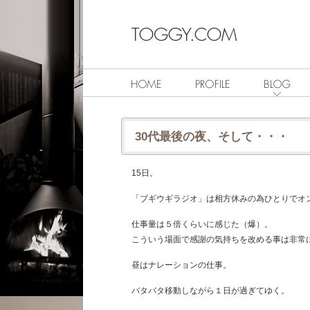
30代最後の夜、そして・・・
15日。
「ブギウギラジオ」は相方休みの為ひとりでオ
仕事量は５倍くらいに感じた（爆）。
こういう場面で感謝の気持ちを改める事は非常
昼はナレーションの仕事。
バタバタ移動しながら１日が過ぎてゆく。