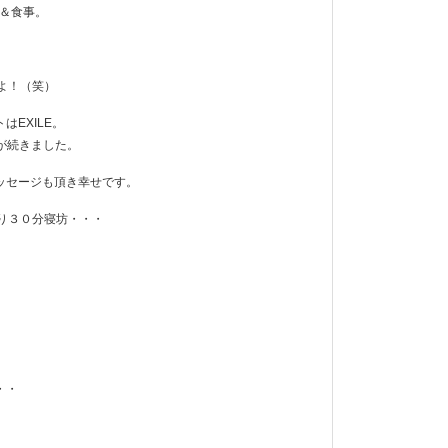
せ＆食事。
よ！（笑）
EXILE。
が続きました。
ッセージも頂き幸せです。
り３０分寝坊・・・
・