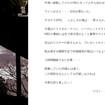
中洲へ移動してクロスFMスタッフと打ち合わ
ワインが入り・・・日付が変わった。
サヨナラ30代。 しかしその場は・・男４人か
今週はクリスタル・ケイに、シークレットゲストは
KBCの番組には生で前川清さん！と豪華ゲスト
沢山のリスナーの皆さんから、プレゼントやメ
飲み過ぎ＆睡眠不足で40歳最初の朝はいつもよ
２時間睡眠でまた仕事・・・
想像していた40歳とは違う。
この現状をなんとしても打破しなければ。
今夜仕切り直しだっ！
つづく・・