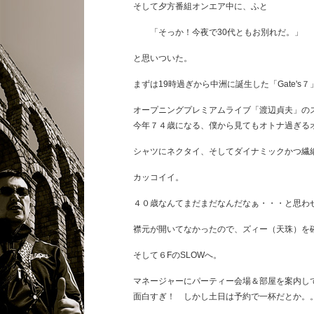
そして夕方番組オンエア中に、ふと
「そっか！今夜で30代ともお別れだ。」
と思いついた。
まずは19時過ぎから中洲に誕生した「Gate's７
オープニングプレミアムライブ「渡辺貞夫」の
今年７４歳になる、僕から見てもオトナ過ぎる
シャツにネクタイ、そしてダイナミックかつ繊
カッコイイ。
４０歳なんてまだまだなんだなぁ・・・と思わ
襟元が開いてなかったので、ズィー（天珠）を
そして６FのSLOWへ。
マネージャーにパーティー会場＆部屋を案内し
面白すぎ！ しかし土日は予約で一杯だとか。