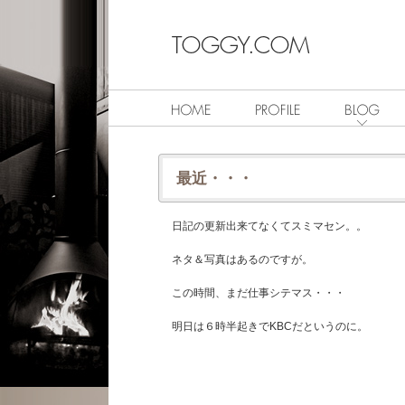
最近・・・
日記の更新出来てなくてスミマセン。。
ネタ＆写真はあるのですが。
この時間、まだ仕事シテマス・・・
明日は６時半起きでKBCだというのに。