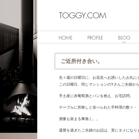
ご近所付き合い。
先々週の日曜日に、お花見へお誘いしたお礼に
この日曜日、同じマンションのYさんご夫婦か
手土産に赤葡萄酒とパンを抱え、お宅訪問。
テーブルに所狭しと並べられた手料理の数々・
酒量も留まる事無く。。
還暦を過ぎたご夫婦のお話は、実にタメになり