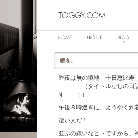
暖冬。
昨夜は無の境地「十日恵比寿
（タイトルなしの日記に
す。。；）
午後８時過ぎに、ようやく到
凄い人だ！
並ぶの嫌いなヒトですから、