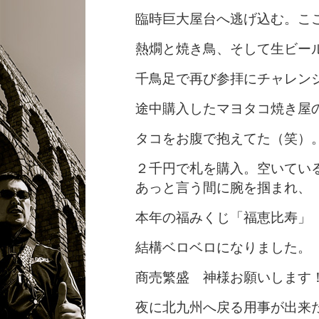
臨時巨大屋台へ逃げ込む。こ
熱燗と焼き鳥、そして生ビー
千鳥足で再び参拝にチャレン
途中購入したマヨタコ焼き屋
タコをお腹で抱えてた（笑）
２千円で札を購入。空いてい
あっと言う間に腕を掴まれ、
本年の福みくじ「福恵比寿」
結構ベロベロになりました。
商売繁盛 神様お願いします
夜に北九州へ戻る用事が出来