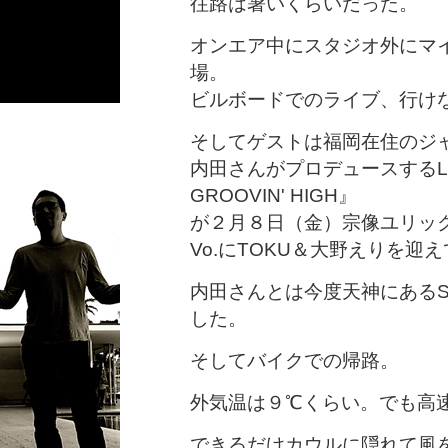
往路は暑いくらいだった。
オンエア中にスタジオ外にマイミ
場。
ビルボードでのライブ、行け
そしてゲストは福岡在住のジ
内田さんがプロデュースするLIVE『Va
GROOVIN' HIGH』
が２月８日（金）宗像ユリッ
Vo.にTOKU＆大野えりを
内田さんとは今度天神にあるS
した。
そしてバイクでの帰路。
外気温は９℃くらい。でも高
できるだけカウルに隠れて風