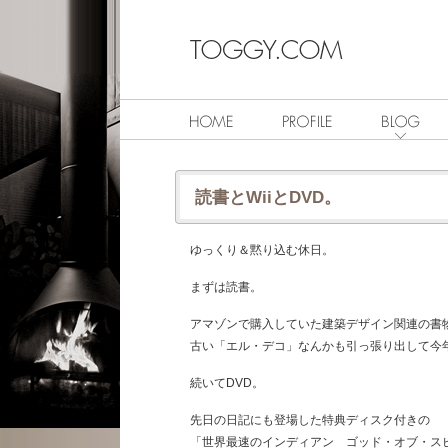
読書とWiiとDVD。
ゆっくり＆黙り込む休日。
まずは読書。
アマゾンで購入していた建築デザイン関連の書
古い「エル・デコ」なんかも引っ張り出して今
続いてDVD。
先日の日記にも登場した特典ディスク付きの
「世界最速のインディアン ゴッド・オブ・ス