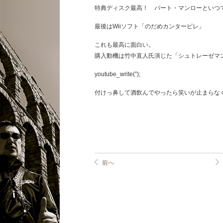
特典ディスク最高！ バート・マンローといつ
最後はWiiソフト「のだめカンタービレ」
これも最高に面白い。
購入動機は竹中直人氏演じた「シュトレーゼマ
youtube_write(”);
付けっ鼻して酒飲んでやったら笑いが止まらな
前へ