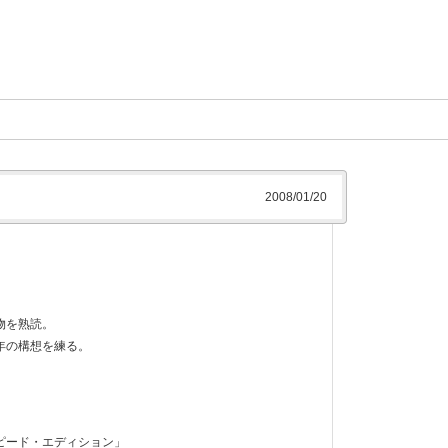
2008/01/20
物を熟読。
年の構想を練る。
ピード・エディション」