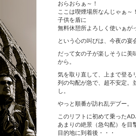
おらおらぁ～！
ここは喫煙場所なんじゃぁ～
子供を盾に
無料休憩所よろしく使いぁが
という心の叫びは、今夜の宴
だって女の子が楽しそうに美
から。
気を取り直して、上まで登る
列の勾配が急で、超不安定。
し。
やっと順番が訪れ乱デブー。
このリフトに初めて乗ったAD
あまりの絶景（急勾配）を目
目的地に到着後・・・