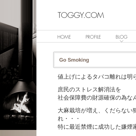
Go Smoking
値上げによるタバコ離れは明
庶民のストレス解消法を
社会保障費の財源確保の為な
大麻栽培が増え、くだらない
れ・・・
特に最近禁煙に成功した嫌煙