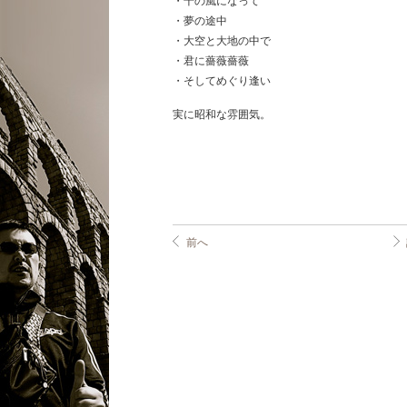
・千の風になって
・夢の途中
・大空と大地の中で
・君に薔薇薔薇
・そしてめぐり逢い
実に昭和な雰囲気。
前へ