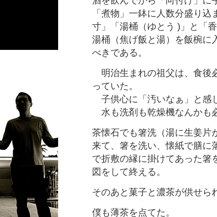
酒を飲んでから「向付け」に
「煮物」一鉢に人数分盛り込
寸」「湯桶（ゆとう )」と「
湯桶（焦げ飯と湯）を飯椀に
べきである。
明治生まれの祖父は、食後必
っていた。
子供心に「汚いなぁ」と感じ
水も洗剤も乾燥機なんかも
茶懐石でも箸洗（湯に生姜片
来て、箸を洗い、懐紙で膳に
で折敷の縁に掛けてあった箸
図をして終える。
そのあと菓子と濃茶が供せら
僕も薄茶を点てた。