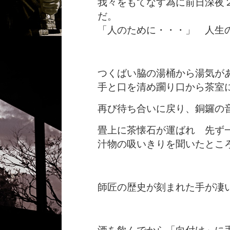
我々をもてなす為に前日深夜
だ。
「人のために・・・」 人生
つくばい脇の湯桶から湯気が
手と口を清め躙り口から茶室
再び待ち合いに戻り、銅鑼の
畳上に茶懐石が運ばれ 先ず
汁物の吸いきりを聞いたとこ
師匠の歴史が刻まれた手が凄