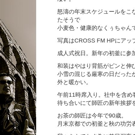
怒濤の年末スケジュールをこ
たそうで
小麦色・健康的なくぅちゃん
写真はCROSS FM HPにア
成人式祝日。新年の初釜に参
和装はやはり背筋がピンと伸
小雪の混じる厳寒の日だった
外と暖かい。
午前11時席入り。社中を含め
待ち合いにて師匠の新年挨拶
お茶の師匠は今年で90歳。
月末京都での初釜と秋の功労