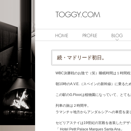
続・マドリード初日。
WBC決勝戦のお陰で（笑）睡眠時間は１時間程
朝10時のA.V.E.（スペインの新幹線）に乗る
この駅のG.Floorは植物園になっていて、とて
列車の旅は２時間半。
ラマンチャ地方からアンダルシアへの車窓を楽
セビリアステイは19世紀の宮殿を改装したデザ
「 Hotel Petit Palace Marques Santa Ana」