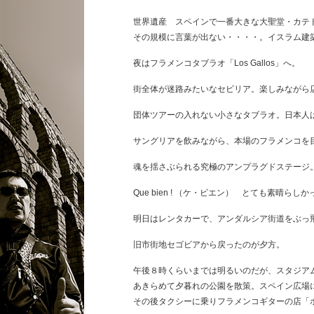
世界遺産 スペインで一番大きな大聖堂・カテ
その規模に言葉が出ない・・・・。イスラム建
夜はフラメンコタブラオ「Los Gallos」へ。
街全体が迷路みたいなセビリア。楽しみながら
団体ツアーの入れない小さなタブラオ。日本人
サングリアを飲みながら、本場のフラメンコを
魂を揺さぶられる究極のアンプラグドステージ
Que bien ! （ケ・ビエン） とても素晴らし
明日はレンタカーで、アンダルシア街道をぶっ
旧市街地セゴビアから戻ったのが夕方。
午後８時くらいまでは明るいのだが、スタジア
あきらめて夕暮れの公園を散策。スペイン広場
その後タクシーに乗りフラメンコギターの店「