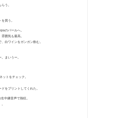
もらう。
トを買う。
ropaのバールへ。
、雰囲気も最高。
で、白ワインをガンガン飲む。
ー。まいうー。
りネットをチェック。
ードをプリントしてくれた。
の生中継音声で熱狂。
。。