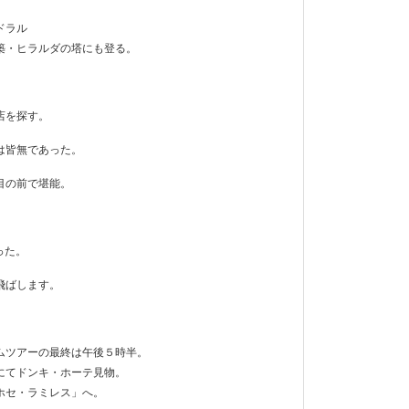
ドラル
築・ヒラルダの塔にも登る。
店を探す。
は皆無であった。
目の前で堪能。
。
かった。
飛ばします。
ムツアーの最終は午後５時半。
にてドンキ・ホーテ見物。
ホセ・ラミレス」へ。