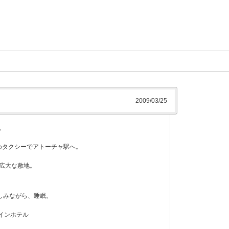
2009/03/25
。
ためタクシーでアトーチャ駅へ。
も広大な敷地。
しみながら、睡眠。
インホテル