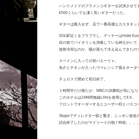
ハンドメイドのフラメンコギターを試演させて
€500くらいでも凄く良いギターだった。
ギターは購入せず、店で一番高価なカスタネッ
SOL駅近くをブラブラし、ディナーはHotel Eu
目の前でバイオリンを演奏している紳士がいて
放射冷却なのか、陽が落ちて冷え込んできたの
スペインに入っての初パエーリャ。
魚介とチキンが入ったヴァレンシア風をオーダ
チュロスで閉めて初日終了。
１時間半だけ寝たが、WBCの決勝戦が気にな
このホテルは24時間無線LANを使用して€６。
フロントでオーダーするとユーザーIDとパスコ
Skypeでディレクター邸と繋ぎ、ニッポン放送
試合終了したのがマドリードの朝７時前。。。