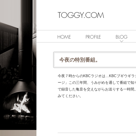
今夜の特別番組。
今夜７時からのKBCラジオは…KBCブギウギ
ージ」この三年間、うみがめを通して番組で知
で録音した亀音を交えながらお送りする一時間
みてください。