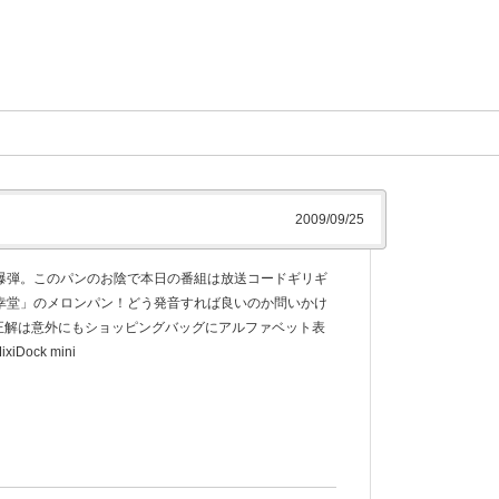
2009/09/25
爆弾。このパンのお陰で本日の番組は放送コードギリギ
幸堂」のメロンパン！どう発音すれば良いのか問いかけ
正解は意外にもショッピングバッグにアルファベット表
Dock mini