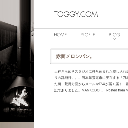
赤面メロンパン。
天神きらめきスタジオに持ち込まれた差し入れ
リの乱飛行。。。熊本県荒尾市に実在する「万
た所…荒尾方面からメールやFAXが届く届く！
記でありました。MANKODO… Posted from Mixi