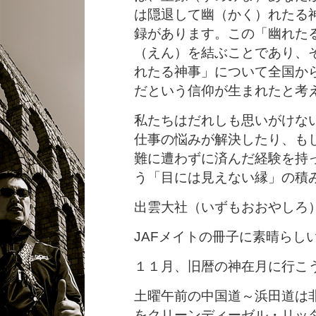
は隠退して幽（かく）れたる
録があります。この「幽れた
（えん）を結ぶことであり、
れたる神事」について全国か
だという信仰が生まれたと考
私たちはだれしも思いがけな
仕事の悩みが解決したり、も
難に遭わずに済んだ経験を持
う「目には見えない縁」の積
出雲大社（いずもおおやしろ）
JAFメイトの冊子に素晴らし
１１月、旧暦の神在月に行こ
土曜午前の中国道～浜田道は
をクリーンディーゼル・リッタ