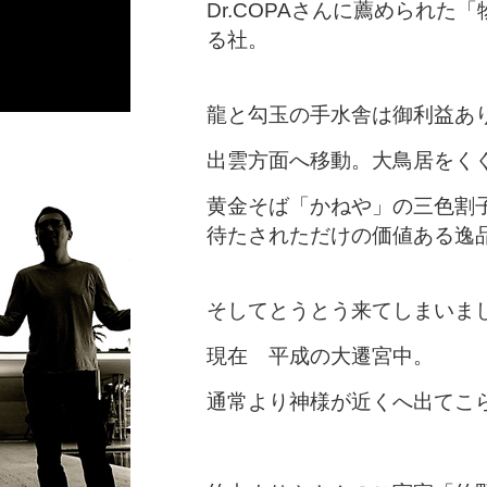
Dr.COPAさんに薦められ
る社。
龍と勾玉の手水舎は御利益あ
出雲方面へ移動。大鳥居をく
黄金そば「かねや」の三色割
待たされただけの価値ある逸
そしてとうとう来てしまいま
現在 平成の大遷宮中。
通常より神様が近くへ出てこ