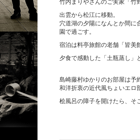
竹内まりやさんのご実家「竹
出雲から松江に移動。
穴道湖の夕陽になんとか間に
園で過ごす。
宿泊は料亭旅館の老舗「皆美
夕食で感動した「土瓶蒸し」
島崎藤村ゆかりのお部屋は予
和洋折衷の近代風ちょいエロ
桧風呂の障子を開けたら、そ