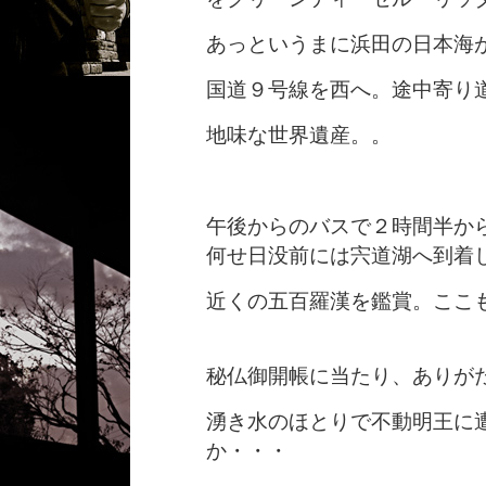
あっというまに浜田の日本海
国道９号線を西へ。途中寄り
地味な世界遺産。。
午後からのバスで２時間半か
何せ日没前には宍道湖へ到着
近くの五百羅漢を鑑賞。ここ
秘仏御開帳に当たり、ありが
湧き水のほとりで不動明王に
か・・・