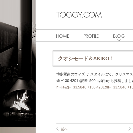
クオシモード＆AKIKO！
博多駅南のウィズ ザ スタイルにて。クリスマスモー
経:+130.4201 (誤差: 500m以内)から投稿しま
hl=ja&q=+33.5846,+130.4201&ll=+33.5846,+
前へ