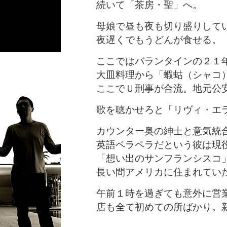
続いて「茶房・聖」へ。
母娘で昼も夜も切り盛りして
夜遅くでもうどんが食せる。
ここではバランタインの２１
大皿料理から「蝦蛄（シャコ
ここでＵ刑事が合流。地元公
歌を聴かせろと「リヴィ・エラ
カウンター奥の紳士と意気統
英語ペラペラだという彼は現
「想い出のサンフランシスコ
長い間アメリカに住まれてい
午前１時を過ぎても意外に営
店も全て初めての所ばかり。