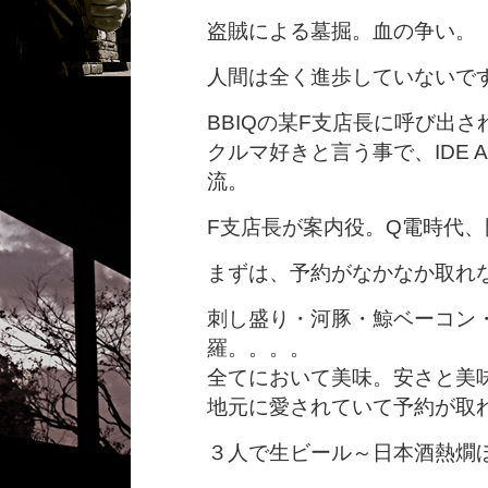
盗賊による墓掘。血の争い。
人間は全く進歩していないで
BBIQの某F支店長に呼び出
クルマ好きと言う事で、IDE 
流。
F支店長が案内役。Q電時代
まずは、予約がなかなか取れ
刺し盛り・河豚・鯨ベーコン
羅。。。。
全てにおいて美味。安さと美
地元に愛されていて予約が取
３人で生ビール～日本酒熱燗