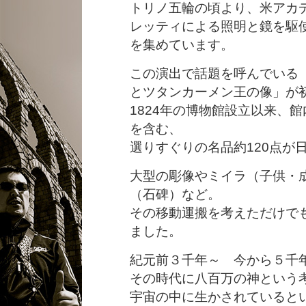
トリノ五輪の頃より、米アカ
レッティによる照明と鏡を駆
を集めています。
この演出で話題を呼んでいる
とツタンカーメン王の像」が
1824年の博物館設立以来、
を含む、
選りすぐりの名品約120点が
大型の彫像やミイラ（子供・
（石碑）など。
その移動運搬を考えただけで
ました。
紀元前３千年～ 今から５千
その時代に八百万の神という
宇宙の中に生かされていると