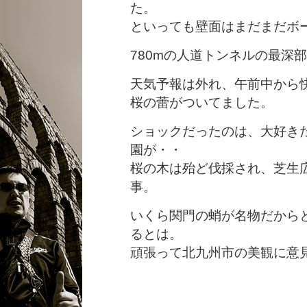
た。
といっても壁面はまだまだボ
780mの人道トンネルの最深
天気予報は外れ、午前中から
桜の蕾がついてました。
ショックだったのは、大好き
園が・・
桜の木は殆ど伐採され、芝生
事。
いくら関門の蛸が名物だから
るとは。
頑張って北九州市の美観に意