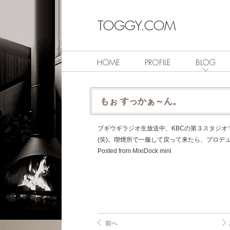
もぉ すっかぁ～ん。
ブギウギラジオ生放送中、KBCの第３スタジ
(笑)。喫煙所で一服して戻って来たら、プロデ
Posted from MixiDock mini
前へ