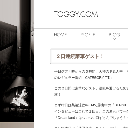
２日連続豪華ゲスト！
平日夕方４時からの３時間、天神のド真ん中「
のレギュラー番組「CATEGORY T.T.」
この２日間は豪華なゲスト。混乱を避けるため
杯！
まず昨日は某清涼飲料CMで露出中の「BENNIE
インタビューはこれで２回目。この夏もパワー
「Dreamland」はついつい口ずさんでしまう