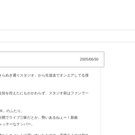
2005/06/30
きらめき通りスタジオ」から生放送でオンエアしてる僕
告知を控えたにもかかわらず、スタジオ前はファンで一
 K」のふたり。
全開でライブ三昧だとか。勢いあるねぇー！新曲
キャッチーなナンバー。