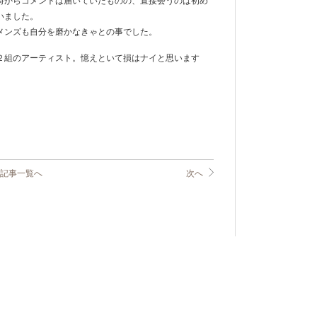
時からコメントは届いていたものの、直接会うのは初め
いました。
メンズも自分を磨かなきゃとの事でした。
２組のアーティスト。憶えといて損はナイと思います
記事一覧へ
次へ