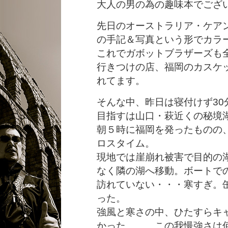
大人の男の為の趣味本でござ
先日のオーストラリア・ケア
の手記＆写真という形でカラ
これでガボットブラザーズも
行きつけの店、福岡のカスケ
れてます。
そんな中、昨日は寝付けず30
目指すは山口・萩近くの秘境
朝５時に福岡を発ったものの、
ロスタイム。
現地では崖崩れ被害で目的の
なく隣の湖へ移動。ボートで
訪れていない・・・寒すぎ。
った。
強風と寒さの中、ひたすらキ
かった。。。この我慢強さは