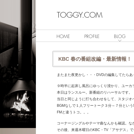
KBC 春の番組改編・最新情報！
またまた夜更かし・・・DVDの編集してたらあ
９時半に起床し風呂にゆっくり浸かり、ユーカ
本日はランスルー。新番組のリハーサルです。
当日と同じように打ち合わせをして、スタジオ
BGMなしで１人フリートーク３分～７分とい
FMと違うトコ。。。
コーナージングルやテーマ曲なんかも確認。な
その後、来週木曜日のKBC・TV「アサデス」