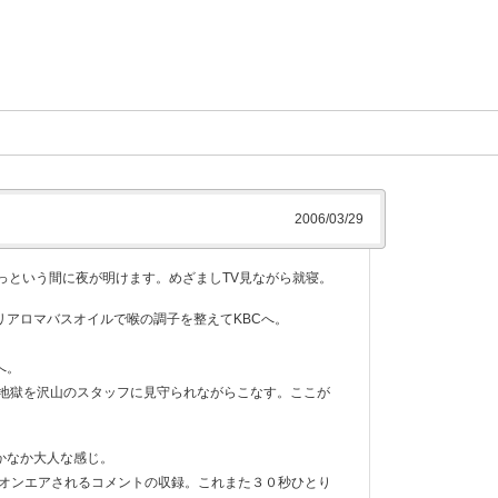
2006/03/29
っという間に夜が明けます。めざましTV見ながら就寝。
リアロマバスオイルで喉の調子を整えてKBCへ。
へ。
う地獄を沢山のスタッフに見守られながらこなす。ここが
かなか大人な感じ。
でオンエアされるコメントの収録。これまた３０秒ひとり