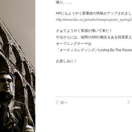
喋り。。。
HPにもようやく新番組の情報がアップされまし
http://www.kbc.co.jp/radio/newprogram_spring
さぁてようやく実感が沸いて来た！
やるからには、福岡のAMの概念をある程度変
オープニングテーマは
「オーティスレディング／Loving By The Poun
お楽しみに！
前へ