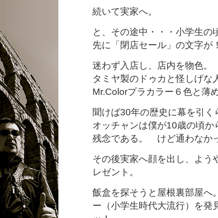
続いて実家へ。
と、その途中・・・小学生の
先に「閉店セール」の文字が
迷わず入店し、店内を物色。
タミヤ製のドゥカと怪しげな
Mr.Colorプラカラー６色
聞けば30年の歴史に幕を引く
オッチャンは僕が10歳の頃
残念である。 けど通わなか
その後実家へ顔を出し、よう
レゼント。
飯盒を探そうと屋根裏部屋へ
ー（小学生時代大流行）を発