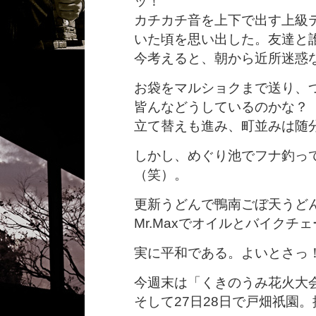
ッ！
カチカチ音を上下で出す上級
いた頃を思い出した。友達と
今考えると、朝から近所迷惑
お袋をマルショクまで送り、
皆んなどうしているのかな？
立て替えも進み、町並みは随
しかし、めぐり池でフナ釣っ
（笑）。
更新うどんで鴨南ごぼ天うど
Mr.Maxでオイルとバイクチ
実に平和である。よいとさっ
今週末は「くきのうみ花火大
そして27日28日で戸畑祇園