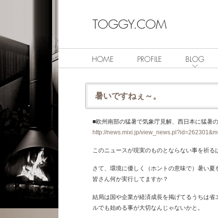
暑いですねぇ～。
■欧州南部の猛暑で気象庁見解、西日本に猛暑の可能性も
http://news.mixi.jp/view_news.pl?id=262301&
このニュースが現実のものとならない事を祈る
さて、環境に優しく（ホントの意味で）暑い夏
皆さん何か実行してますか？
結局は国や企業が経済成長を掲げてるうちは省
ルでも始める事が大切なんじゃないかと。