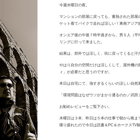
今週水曜日の夜。
マンションの部屋に戻っても、蓄熱された部屋
ケット着てバイクで走れば涼しい！東南アジア
オンエア後の午後７時半過ぎから、男５人（平
リングに行って来ました。
結果は、郊外では涼しく、街に戻ってくると汗
やはり自分の空間だけは涼しくして、屋外機の
ィ」が必要だと思うのですが。
本日は自宅にて、強すぎるくらいの涼しい自然
「環境問題はなぜウソがまかり通るのか／武田 
お勧めレビューをご覧下さい。
木曜日は３本、昨日は５本の仕事で朝から晩ま
喋り疲れたので今日は読書＆PC＆ホークスTV