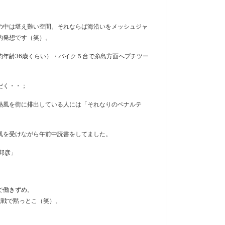
の中は堪え難い空間。それならば海沿いをメッシュジャ
的発想です（笑）。
均年齢36歳くらい）・バイク５台で糸島方面へプチツー
だく・・；
熱風を街に排出している人には「それなりのペナルテ
風を受けながら午前中読書をしてました。
邦彦」
で働きずめ。
観戦で黙っとこ（笑）。