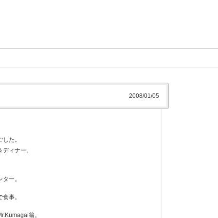
2008/01/05
ごした。
＆ディナー。
ンター。
で食事。
Kumagai翁。