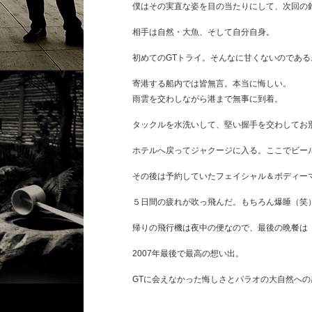
僕はその実直な姿を目の当たりにして、次回の
相手は自然・大魚、そして自分自身。
初めてのGTトライ。そんなに甘くないのである
寄港する船内では皆無言。本当に悔しい。
雨雲を交わしながら港まで無事に到着。
タックルを水洗いして、堅い握手を交わしてお
ホテルへ戻ってジャクージに入る。ここでビー
その後は予約していたフェイシャル＆ボディー
５日間の疲れが吹っ飛んだ。もちろん爆睡（笑
帰りの飛行機は夜中の便なので、最後の晩餐は「Jun
2007年最後で最高の想い出。
GTに会えなかった悔しさとパラオの大自然へ