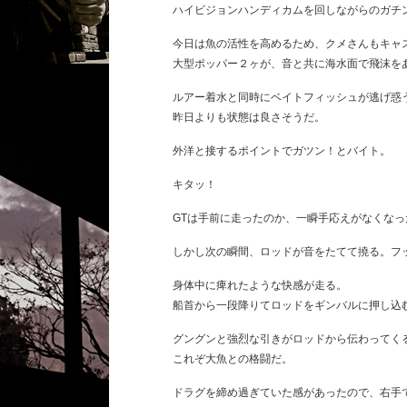
ハイビジョンハンディカムを回しながらのガチ
今日は魚の活性を高めるため、クメさんもキャ
大型ポッパー２ヶが、音と共に海水面で飛沫を
ルアー着水と同時にベイトフィッシュが逃げ惑
昨日よりも状態は良さそうだ。
外洋と接するポイントでガツン！とバイト。
キタッ！
GTは手前に走ったのか、一瞬手応えがなくなっ
しかし次の瞬間、ロッドが音をたてて撓る。フ
身体中に痺れたような快感が走る。
船首から一段降りてロッドをギンバルに押し込
グングンと強烈な引きがロッドから伝わってく
これぞ大魚との格闘だ。
ドラグを締め過ぎていた感があったので、右手