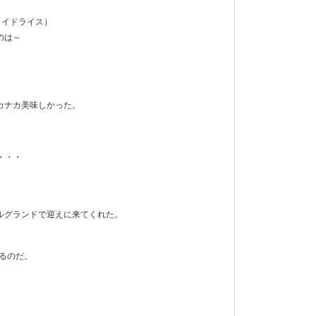
・フライドライス）
のは～
カナカ美味しかった。
り・・・
ルグランドで迎えに来てくれた。
るのだ。