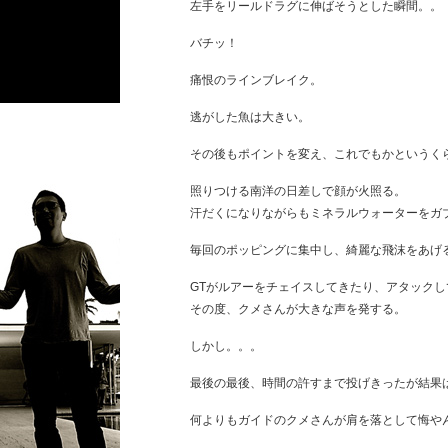
左手をリールドラグに伸ばそうとした瞬間。。
バチッ！
痛恨のラインブレイク。
逃がした魚は大きい。
その後もポイントを変え、これでもかというく
照りつける南洋の日差しで顔が火照る。
汗だくになりながらもミネラルウォーターをガ
毎回のポッピングに集中し、綺麗な飛沫をあげ
GTがルアーをチェイスしてきたり、アタックし
その度、クメさんが大きな声を発する。
しかし。。。
最後の最後、時間の許すまで投げきったが結果は
何よりもガイドのクメさんが肩を落として悔や