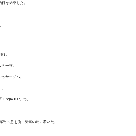
釣行を約束した。
。
別れ。
ルを一杯。
マッサージへ。
）。
gle Bar」で。
の感謝の意を胸に帰国の途に着いた。