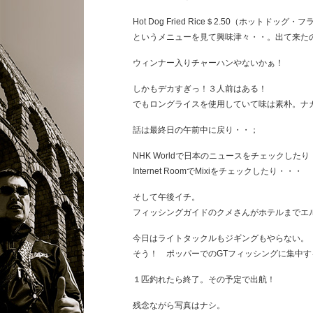
Hot Dog Fried Rice＄2.50（ホットドッグ
というメニューを見て興味津々・・。出て来た
ウィンナー入りチャーハンやないかぁ！
しかもデカすぎっ！３人前はある！
でもロングライスを使用していて味は素朴。ナ
話は最終日の午前中に戻り・・；
NHK Worldで日本のニュースをチェックした
Internet RoomでMixiをチェックしたり・・・
そして午後イチ。
フィッシングガイドのクメさんがホテルまでエ
今日はライトタックルもジギングもやらない。
そう！ ポッパーでのGTフィッシングに集中す
１匹釣れたら終了。その予定で出航！
残念ながら写真はナシ。