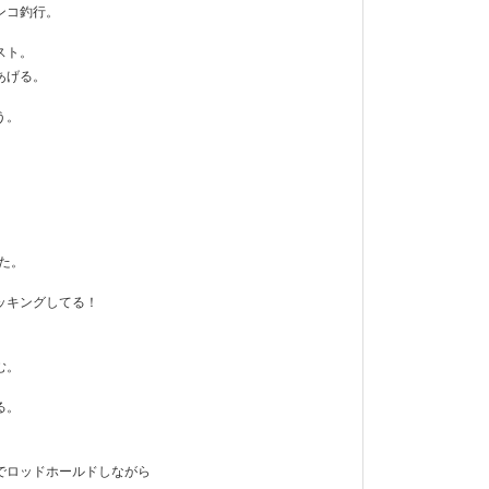
ンコ釣行。
スト。
あげる。
う。
た。
ッキングしてる！
む。
る。
でロッドホールドしながら