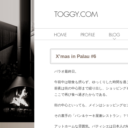
X’mas in Palau #6
パラオ最終日。
午前中は朝食も摂らず、ゆっくりした時間を過
前夜は街の中心部まで繰り出し、ショッピング
ここで再び食べ過ぎたからである。
街の中心といっても、メインはショッピングセ
その裏手の「パン＆ケーキ屋兼レストラン」？
アットホームな雰囲気。パティシエは日本人のMr.