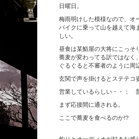
日曜日。
梅雨明けした模様なので、オ
バイクに乗って山を越えて海
しい。
昼食は某鮨屋の大将にこっそ
蕎麦が変わってる訳ではなく
ぐるぐると不審者のように周
玄関で声を掛けるとステテコ
営業しているらしい・・； 
まず応接間に通される。
ここで蕎麦を食べるのか!?