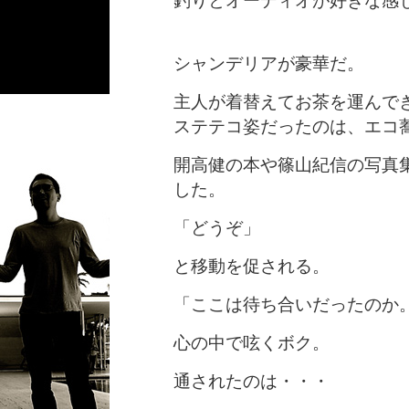
釣りとオーディオが好きな感
シャンデリアが豪華だ。
主人が着替えてお茶を運んで
ステテコ姿だったのは、エコ
開高健の本や篠山紀信の写真
した。
「どうぞ」
と移動を促される。
「ここは待ち合いだったの
心の中で呟くボク。
通されたのは・・・