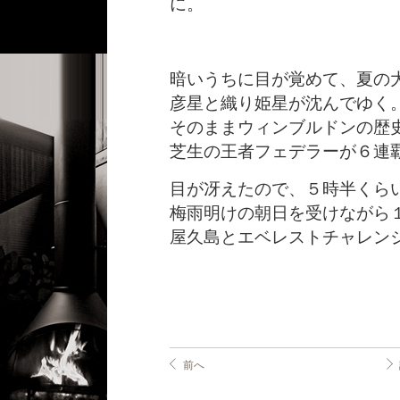
に。
暗いうちに目が覚めて、夏の
彦星と織り姫星が沈んでゆく
そのままウィンブルドンの歴
芝生の王者フェデラーが６連
目が冴えたので、５時半くら
梅雨明けの朝日を受けながら
屋久島とエベレストチャレン
前へ